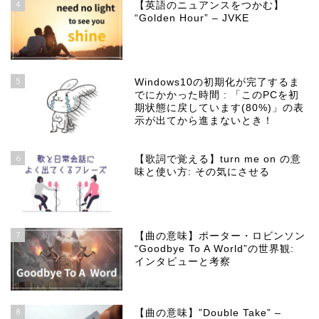
4
【英語のニュアンスをつかむ】
“Golden Hour” – JVKE
5
Windows10の初期化が完了するま
でにかかった時間 : 「このPCを初
期状態に戻しています(80%)」の表
示が出てから進まないとき！
6
【歌詞で覚える】turn me on の意
味と使い方: その気にさせる
7
【曲の意味】ポーター・ロビンソン
“Goodbye To A World”の世界観:
インタビューと考察
8
【曲の意味】”Double Take” –