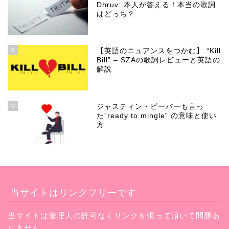
Dhruv: 本人が答える！本当の歌詞
はどっち？
9
【英語のニュアンスをつかむ】 “Kill
Bill” – SZAの歌詞レビューと英語の
解説
10
ジャスティン・ビーバーも言っ
た”ready to mingle” の意味と使い
方
当サイトはリンクフリーです
当サイトは管理人の許可なくリンクを張って頂いて問題あ
りません。