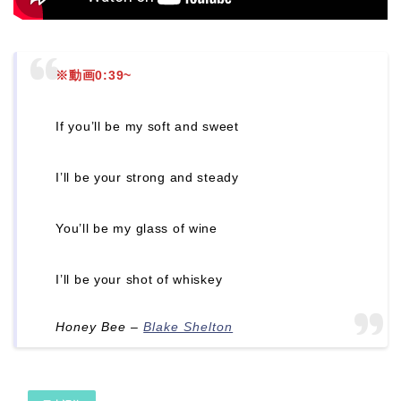
※動画0:39~
If you’ll be my soft and sweet
I’ll be your strong and steady
You’ll be my glass of wine
I’ll be your shot of whiskey
Honey Bee –
Blake Shelton