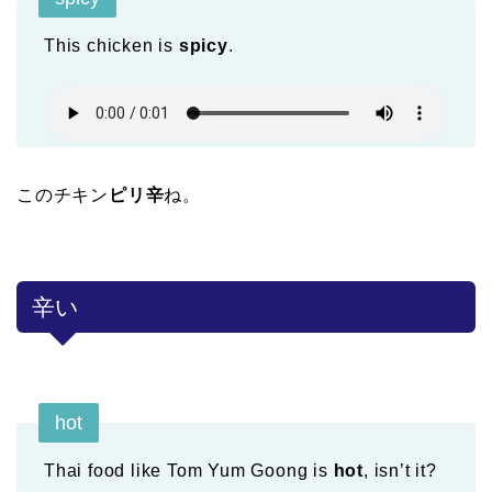
This chicken is
spicy
.
このチキン
ピリ辛
ね。
辛い
hot
Thai food like Tom Yum Goong is
hot
, isn’t it?