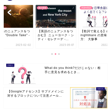
⇋英語
曲の意味
洋楽⇋英語
英語のニュアンスをつ
【英語のニュアンスをつ
【歌詞で覚える】a
】 "Double Take" -
かむ】 ニューヨーク・シ
nightmare の意味
..
ティ・セレナーデ -...
方: 大惨事
2023-02-02
2023-05-07
2022-0
What do you think?だけじゃない：相
手に意見を求めるとき...
【Googleアドセンス】サブドメインに
対するブロックについて注意メール...