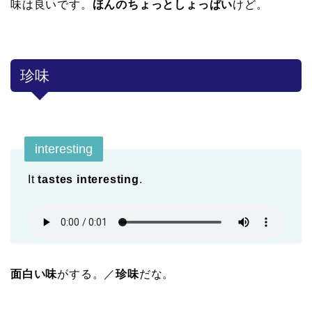
味は良いです。
ほんのちょっとしょっぱい
けど。
珍味
interesting
It
tastes interesting
.
面白い味
がする。／
珍味
だな。