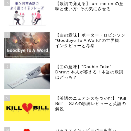
6
【歌詞で覚える】turn me on の意
味と使い方: その気にさせる
7
【曲の意味】ポーター・ロビンソン
“Goodbye To A World”の世界観:
インタビューと考察
8
【曲の意味】”Double Take” –
Dhruv: 本人が答える！本当の歌詞
はどっち？
9
【英語のニュアンスをつかむ】 “Kill
Bill” – SZAの歌詞レビューと英語の
解説
10
ジャスティン・ビーバーも言っ