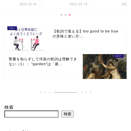
2022-01-16
2022-02-13
2021-
【歌詞で覚える】too good to be true
の意味と使い方:...
聖書を知らずして洋楽の歌詞は理解でき
ない（1）： "garden"は「庭...
検索
検索