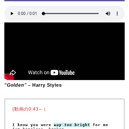
“Golden”
– Harry Styles
(動画の0:43～）
I know you were 
way too
 bright
 for me