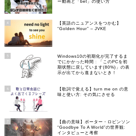
ー動画と「bet」の使い方
4
【英語のニュアンスをつかむ】
“Golden Hour” – JVKE
5
Windows10の初期化が完了するま
でにかかった時間 : 「このPCを初
期状態に戻しています(80%)」の表
示が出てから進まないとき！
6
【歌詞で覚える】turn me on の意
味と使い方: その気にさせる
7
【曲の意味】ポーター・ロビンソン
“Goodbye To A World”の世界観:
インタビューと考察