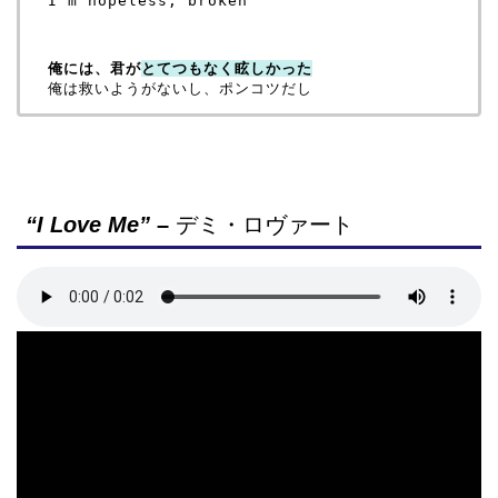
I'm hopeless, broken

俺には、君が
とてつもなく眩しかった
“I Love Me”
–
デミ・ロヴァート