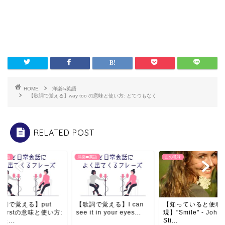
HOME
洋楽⇋英語
【歌詞で覚える】way too の意味と使い方: とてつもなく
RELATED POST
⇋英語
洋楽⇋英語
曲の意味
歌詞で覚える】put
【歌詞で覚える】I can
【知っていると便利
u firstの意味と使い方:
see it in your eyes...
現】"Smile" - John
た...
Sti...